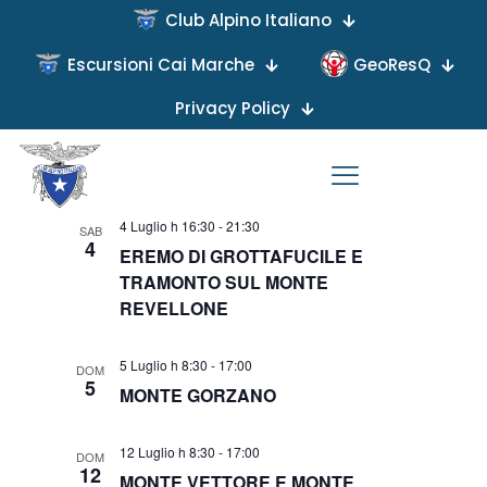
Club Alpino Italiano
Escursioni Cai Marche
GeoResQ
Privacy Policy
Viste
Evento
Upcoming
Lista
Viste
Naviga
Seleziona
Navigaz
Luglio 2026
la
data.
4 Luglio h 16:30
-
21:30
SAB
4
EREMO DI GROTTAFUCILE E
TRAMONTO SUL MONTE
REVELLONE
5 Luglio h 8:30
-
17:00
DOM
5
MONTE GORZANO
12 Luglio h 8:30
-
17:00
DOM
12
MONTE VETTORE E MONTE