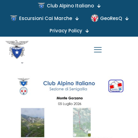
Club Alpino Italiano
« Tutti gli Eventi
Escursioni Cai Marche
GeoResQ
Questo evento è passato.
Privacy Policy
MONTE GORZANO
5 Luglio h 8:30
-
17:00