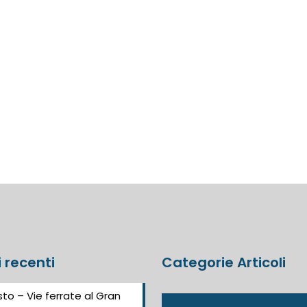
i recenti
Categorie Articoli
to – Vie ferrate al Gran