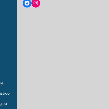
Facebook
Instagram
ile
istico
gico