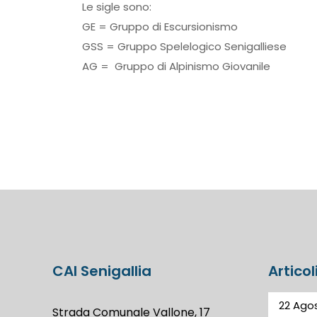
Le sigle sono:
GE = Gruppo di Escursionismo
GSS = Gruppo Spelelogico Senigalliese
AG = Gruppo di Alpinismo Giovanile
CAI Senigallia
Articol
22 Agos
Strada Comunale Vallone, 17