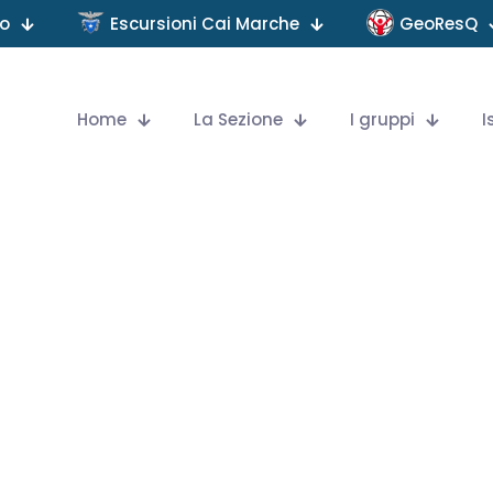
no
Escursioni Cai Marche
GeoResQ
Home
La Sezione
I gruppi
I