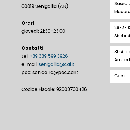
Sasso d
60019 Senigallia (AN)
Macer
Orari
26-27 
giovedì: 21:30–23:00
Simbrui
Contatti
30 Ago
tel:
+39 339 599 3928
Amand
e-mail:
senigallia@cai.it
pec: senigallia@pec.cai.it
Corso d
Codice Fiscale: 92003730428