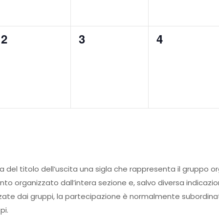
0
0
0
2
3
4
eventi,
eventi,
eventi,
ma del titolo dell’uscita una sigla che rappresenta il gruppo o
ento organizzato dall’intera sezione e, salvo diversa indicazi
zate dai gruppi, la partecipazione è normalmente subordinata
pi.