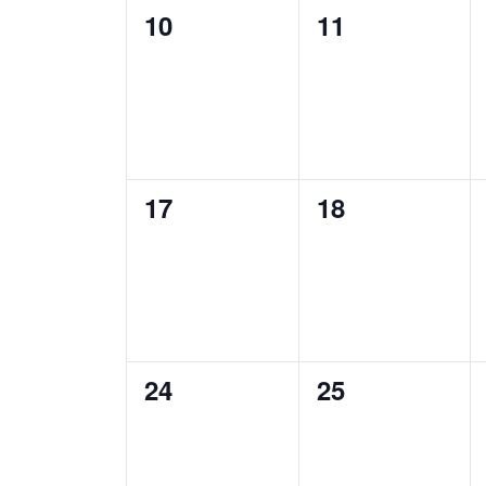
0
0
10
11
eventi,
eventi,
0
0
17
18
eventi,
eventi,
0
0
24
25
eventi,
eventi,