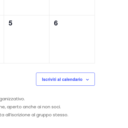
0
0
5
6
eventi,
eventi,
Iscriviti al calendario
rganizzativo.
one, aperto anche ai non soci.
 all’iscrizione al gruppo stesso.