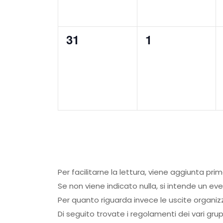
0
0
31
1
eventi,
eventi,
Per facilitarne la lettura, viene aggiunta pri
Se non viene indicato nulla, si intende un ev
Per quanto riguarda invece le uscite organiz
Di seguito trovate i regolamenti dei vari grup