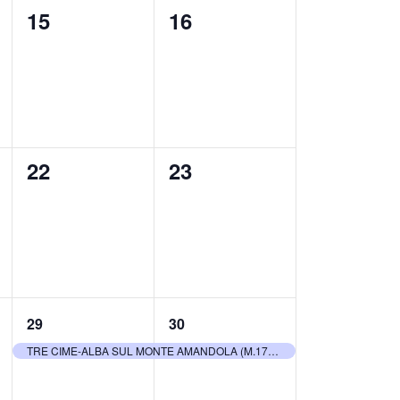
0
0
15
16
eventi,
eventi,
0
0
22
23
eventi,
eventi,
1
1
29
30
evento,
evento,
TRE CIME-ALBA SUL MONTE AMANDOLA (M.1706)