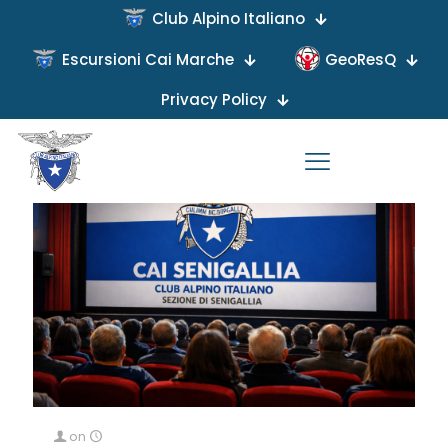
Club Alpino Italiano
Categories
Tags
Authors
Show all
Escursioni Cai Marche
GeoResQ
Privacy Policy
on