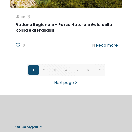
on
Raduno Regionale – Parco Naturale Gola della
Rossa e di Frasassi
0
Read more
1
2
3
4
5
6
7
Next page
CAI Senigallia