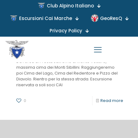
Club Alpino Italiano
Categories
Tags
Authors
Show all
Escursioni Cai Marche
GeoResQ
Privacy Policy
on
MONTE VETTORE E MONTE REDENTORE
Da Forca di Presta saliremo al Monte Vettore,
massima cima dei Monti Sibillini. Raggiungeremo
poi Cima del Lago, Cima del Redentore e Pizzo del
Diavolo. Rientro per la stessa strada. Escursione
riservata a soli soci CAI
0
Read more