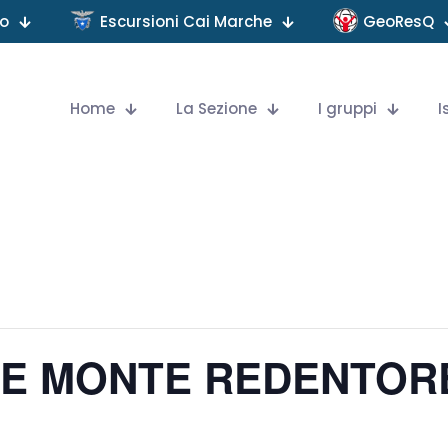
no
Escursioni Cai Marche
GeoResQ
Home
La Sezione
I gruppi
I
 E MONTE REDENTOR