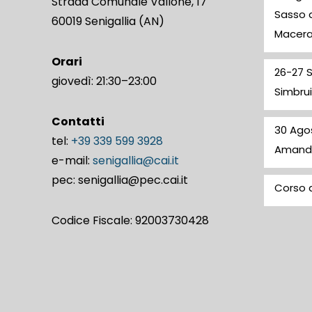
Strada Comunale Vallone, 17
Sasso d
60019 Senigallia (AN)
Macer
Orari
26-27 
giovedì: 21:30–23:00
Simbrui
Contatti
30 Ago
tel:
+39 339 599 3928
Amand
e-mail:
senigallia@cai.it
pec: senigallia@pec.cai.it
Corso d
Codice Fiscale: 92003730428