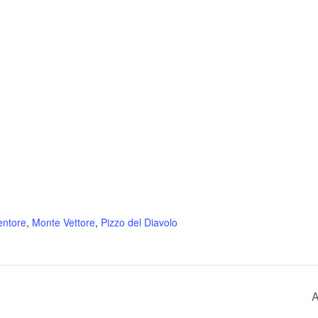
entore
,
Monte Vettore
,
Pizzo del Diavolo
A