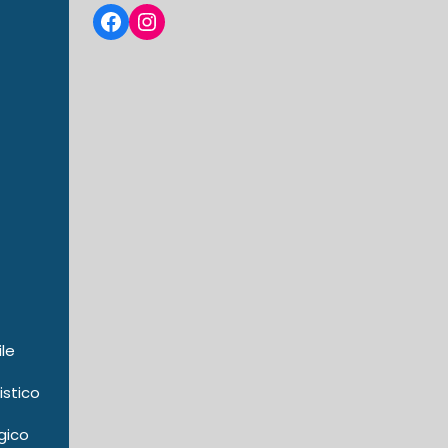
Facebook
Instagram
ile
istico
gico