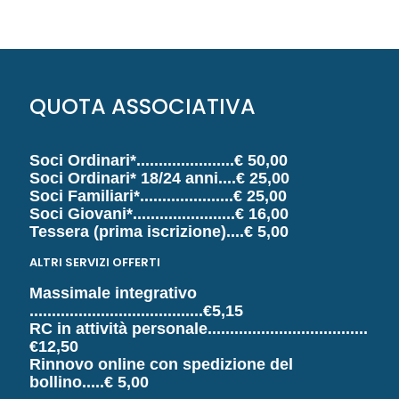
QUOTA ASSOCIATIVA
Soci Ordinari*......................€ 50,00
Soci Ordinari* 18/24 anni....€ 25,00
Soci Familiari*.....................€ 25,00
Soci Giovani*.......................€ 16,00
Tessera (prima iscrizione)....€ 5,00
ALTRI SERVIZI OFFERTI
Massimale integrativo
.......................................€5,15
RC in attività personale....................................
€12,50
Rinnovo online con spedizione del
bollino
.....€ 5,00