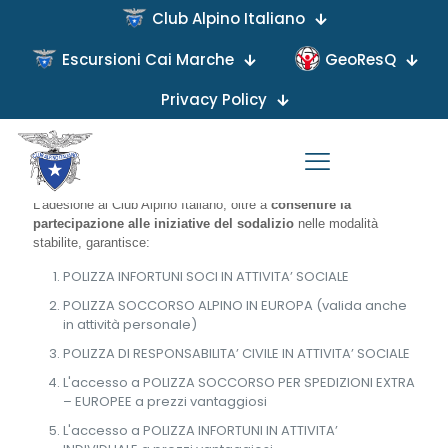
Club Alpino Italiano
Escursioni Cai Marche
GeoResQ
Privacy Policy
Iscrizione
L'adesione al Club Alpino Italiano, oltre a
consentire la
partecipazione alle iniziative del sodalizio
nelle modalità
stabilite, garantisce:
POLIZZA INFORTUNI SOCI IN ATTIVITA’ SOCIALE
POLIZZA SOCCORSO ALPINO IN EUROPA (valida anche
in attività personale)
POLIZZA DI RESPONSABILITA’ CIVILE IN ATTIVITA’ SOCIALE
L'accesso a POLIZZA SOCCORSO PER SPEDIZIONI EXTRA
– EUROPEE a prezzi vantaggiosi
L'accesso a POLIZZA INFORTUNI IN ATTIVITA’