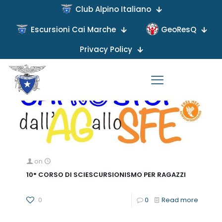
Club Alpino Italiano
Categories
Tags
Authors
Show all
Escursioni Cai Marche
GeoResQ
Privacy Policy
on
10° CORSO DI SCIESCURSIONISMO PER RAGAZZI
0
0
Read more