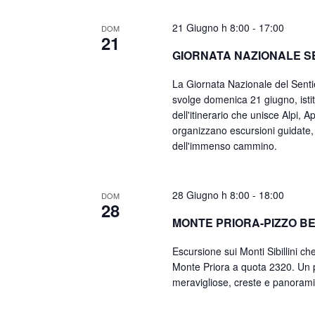
21 Giugno h 8:00
-
17:00
DOM
21
GIORNATA NAZIONALE SE
La Giornata Nazionale del Sentier
svolge domenica 21 giugno, istit
dell'itinerario che unisce Alpi, A
organizzano escursioni guidate, 
dell'immenso cammino.
28 Giugno h 8:00
-
18:00
DOM
28
MONTE PRIORA-PIZZO B
Escursione sui Monti Sibillini c
Monte Priora a quota 2320. Un pe
meravigliose, creste e panorami 