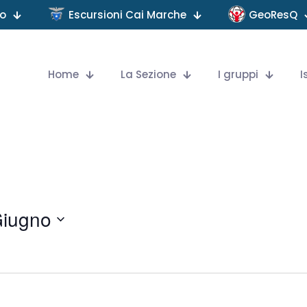
no
Escursioni Cai Marche
GeoResQ
Home
La Sezione
I gruppi
I
Giugno