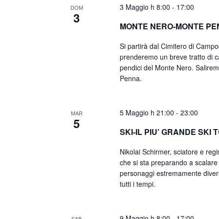
3 Maggio h 8:00
-
17:00
DOM
3
MONTE NERO-MONTE PE
Si partirà dal Cimitero di Camp
prenderemo un breve tratto di c
pendici del Monte Nero. Salirem
Penna.
5 Maggio h 21:00
-
23:00
MAR
5
SKI-IL PIU’ GRANDE SKI T
Nikolai Schirmer, sciatore e reg
che si sta preparando a scalare
personaggi estremamente diversi,
tutti i tempi.
9 Maggio h 8:00
-
17:00
SAB