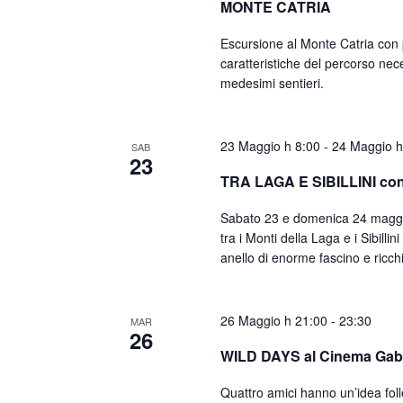
MONTE CATRIA
Escursione al Monte Catria con 
caratteristiche del percorso nece
medesimi sentieri.
23 Maggio h 8:00
-
24 Maggio h
SAB
23
TRA LAGA E SIBILLINI con
Sabato 23 e domenica 24 maggio
tra i Monti della Laga e i Sibilli
anello di enorme fascino e ricchi 
26 Maggio h 21:00
-
23:30
MAR
26
WILD DAYS al Cinema Gabb
Quattro amici hanno un’idea foll