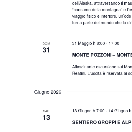
dell’Alaska, attraversando il mass
“consumo della montagna” e l’es
viaggio fisico e interiore, un’ode
torna parte del mondo che lo ci
31 Maggio h 8:00
-
17:00
DOM
31
MONTE POZZONI – MONT
Affascinante escursione sui Mont
Reatini. L'uscita è riservata ai 
Giugno 2026
13 Giugno h 7:00
-
14 Giugno h
SAB
13
SENTIERO GROPPI E ALP