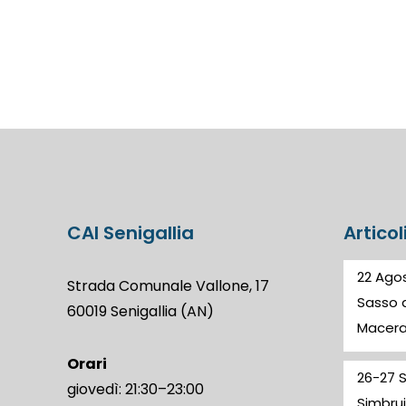
CAI Senigallia
Articol
22 Agos
Strada Comunale Vallone, 17
Sasso d
60019 Senigallia (AN)
Macer
Orari
26-27 
giovedì: 21:30–23:00
Simbrui