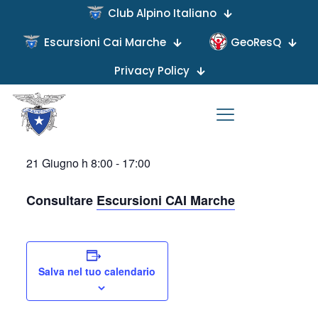
Club Alpino Italiano
« Tutti gli Eventi
Escursioni Cai Marche
GeoResQ
Questo evento è passato.
Privacy Policy
GIORNATA NAZIONALE
SENTIERO ITALIA CAI
21 Giugno h 8:00
-
17:00
Consultare
Escursioni CAI Marche
Salva nel tuo calendario