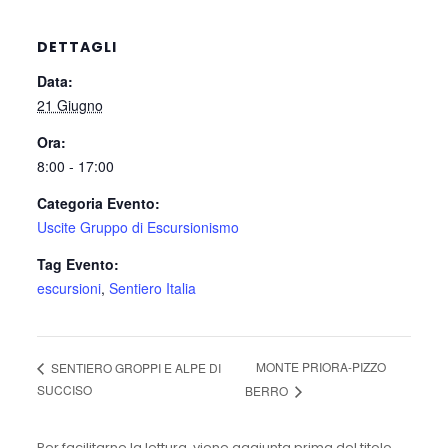
DETTAGLI
Data:
21 Giugno
Ora:
8:00 - 17:00
Categoria Evento:
Uscite Gruppo di Escursionismo
Tag Evento:
escursioni
,
Sentiero Italia
MONTE PRIORA-PIZZO
SENTIERO GROPPI E ALPE DI
SUCCISO
BERRO
Per facilitarne la lettura, viene aggiunta prima del titolo