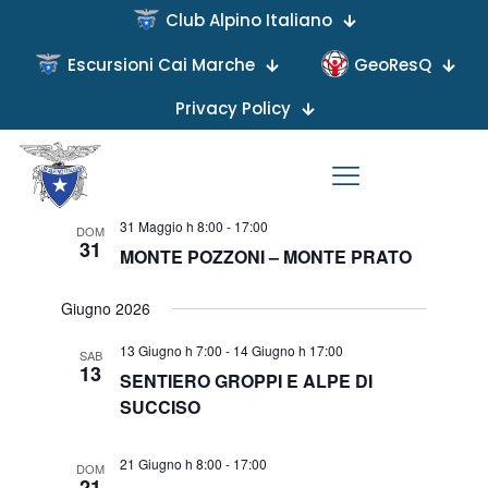
Club Alpino Italiano
Escursioni Cai Marche
GeoResQ
Privacy Policy
Viste
Evento
31/05/2026
 - 
03/09/2026
Lista
Viste
Naviga
Seleziona
Navigaz
Maggio 2026
la
data.
31 Maggio h 8:00
-
17:00
DOM
31
MONTE POZZONI – MONTE PRATO
Giugno 2026
13 Giugno h 7:00
-
14 Giugno h 17:00
SAB
13
SENTIERO GROPPI E ALPE DI
SUCCISO
21 Giugno h 8:00
-
17:00
DOM
21