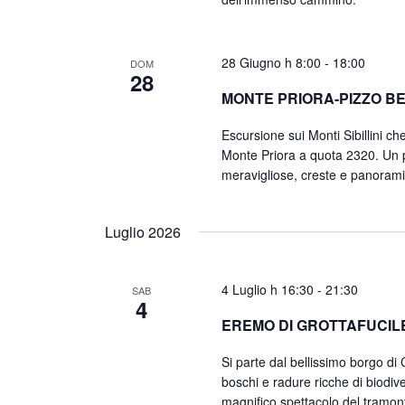
28 Giugno h 8:00
-
18:00
DOM
28
MONTE PRIORA-PIZZO B
Escursione sui Monti Sibillini c
Monte Priora a quota 2320. Un pe
meravigliose, creste e panorami 
Luglio 2026
4 Luglio h 16:30
-
21:30
SAB
4
EREMO DI GROTTAFUCIL
Si parte dal bellissimo borgo di 
boschi e radure ricche di biodiv
magnifico spettacolo del tramon