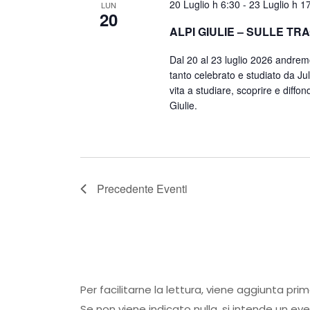
20 Luglio h 6:30
-
23 Luglio h 1
LUN
20
ALPI GIULIE – SULLE TR
Dal 20 al 23 luglio 2026 andremo
tanto celebrato e studiato da Ju
vita a studiare, scoprire e diffon
Giulie.
Precedente
Eventi
Per facilitarne la lettura, viene aggiunta pri
Se non viene indicato nulla, si intende un ev