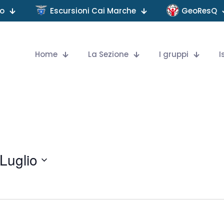
no
Escursioni Cai Marche
GeoResQ
Home
La Sezione
I gruppi
I
Luglio