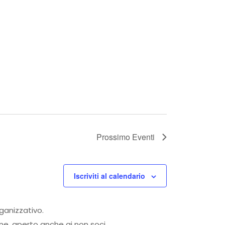
Prossimo
Eventi
Iscriviti al calendario
rganizzativo.
one, aperto anche ai non soci.