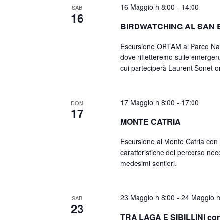
16 Maggio h 8:00
-
14:00
SAB
16
BIRDWATCHING AL SAN 
Escursione ORTAM al Parco Natur
dove rifletteremo sulle emergenz
cui parteciperà Laurent Sonet or
17 Maggio h 8:00
-
17:00
DOM
17
MONTE CATRIA
Escursione al Monte Catria con 
caratteristiche del percorso nece
medesimi sentieri.
23 Maggio h 8:00
-
24 Maggio h
SAB
23
TRA LAGA E SIBILLINI con