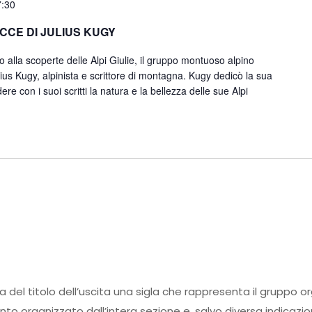
7:30
ACCE DI JULIUS KUGY
 alla scoperte delle Alpi Giulie, il gruppo montuoso alpino
lius Kugy, alpinista e scrittore di montagna. Kugy dedicò la sua
dere con i suoi scritti la natura e la bellezza delle sue Alpi
ma del titolo dell’uscita una sigla che rappresenta il gruppo o
ento organizzato dall’intera sezione e, salvo diversa indicazi