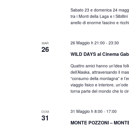
Sabato 23 e domenica 24 maggio
tra i Monti della Laga e i Sibilli
anello di enorme fascino e ricchi 
26 Maggio h 21:00
-
23:30
MAR
26
WILD DAYS al Cinema Gabb
Quattro amici hanno un’idea foll
dell’Alaska, attraversando il mass
“consumo della montagna” e l’es
viaggio fisico e interiore, un’ode
torna parte del mondo che lo ci
31 Maggio h 8:00
-
17:00
DOM
31
MONTE POZZONI – MONT