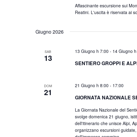
Affascinante escursione sui Mont
Reatini. L'uscita è riservata ai 
Giugno 2026
13 Giugno h 7:00
-
14 Giugno h
SAB
13
SENTIERO GROPPI E ALP
21 Giugno h 8:00
-
17:00
DOM
21
GIORNATA NAZIONALE SE
La Giornata Nazionale del Sentier
svolge domenica 21 giugno, istit
dell'itinerario che unisce Alpi, A
organizzano escursioni guidate, 
dell'immenso cammino.