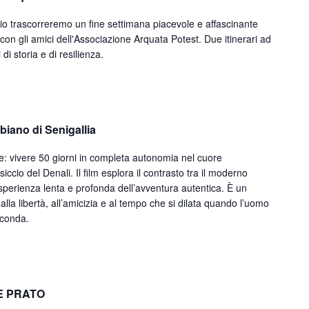
 trascorreremo un fine settimana piacevole e affascinante
ni con gli amici dell'Associazione Arquata Potest. Due itinerari ad
di storia e di resilienza.
iano di Senigallia
e: vivere 50 giorni in completa autonomia nel cuore
iccio del Denali. Il film esplora il contrasto tra il moderno
perienza lenta e profonda dell’avventura autentica. È un
 alla libertà, all’amicizia e al tempo che si dilata quando l’uomo
rconda.
E PRATO