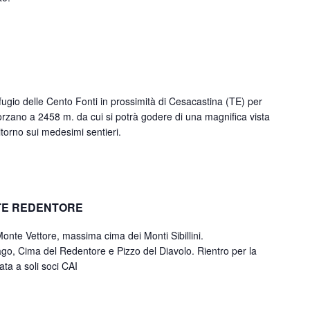
ifugio delle Cento Fonti in prossimità di Cesacastina (TE) per
orzano a 2458 m. da cui si potrà godere di una magnifica vista
itorno sui medesimi sentieri.
TE REDENTORE
onte Vettore, massima cima dei Monti Sibillini.
o, Cima del Redentore e Pizzo del Diavolo. Rientro per la
ata a soli soci CAI