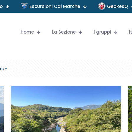
no
Escursioni Cai Marche
GeoResQ
Home
La Sezione
I gruppi
I
rs