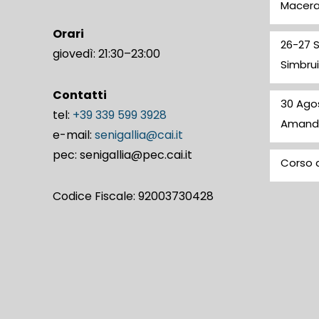
Macer
Orari
26-27 
giovedì: 21:30–23:00
Simbrui
Contatti
30 Ago
tel:
+39 339 599 3928
Amand
e-mail:
senigallia@cai.it
pec: senigallia@pec.cai.it
Corso d
Codice Fiscale: 92003730428