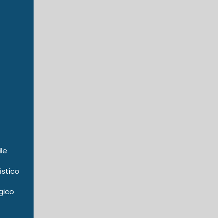
ile
istico
gico