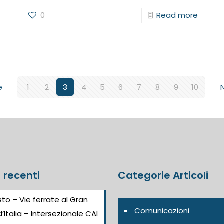
0
Read more
e
1
2
3
4
5
6
7
8
9
10
i recenti
Categorie Articoli
to – Vie ferrate al Gran
Comunicazioni
’Italia – Intersezionale CAI