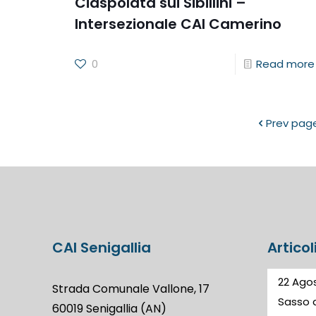
Ciaspolata sui Sibillini –
Intersezionale CAI Camerino
0
Read more
Prev pag
CAI Senigallia
Articol
22 Agos
Strada Comunale Vallone, 17
Sasso d
60019 Senigallia (AN)