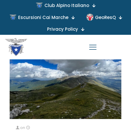
Club Alpino Italiano
Categories
Tags
Authors
Show all
Escursioni Cai Marche
GeoResQ
Privacy Policy
on