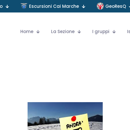
no
Escursioni Cai Marche
GeoResQ
Home
La Sezione
I gruppi
I