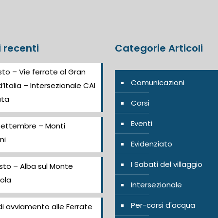
i recenti
Categorie Articoli
to – Vie ferrate al Gran
Comunicazioni
’Italia – Intersezionale CAI
ata
Corsi
Eventi
Settembre – Monti
ni
Evidenziato
I Sabati del villaggio
sto – Alba sul Monte
ola
Intersezionale
Per-corsi d'acqua
i avviamento alle Ferrate