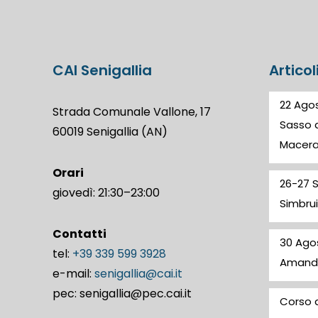
CAI Senigallia
Articol
22 Agos
Strada Comunale Vallone, 17
Sasso d
60019 Senigallia (AN)
Macer
Orari
26-27 
giovedì: 21:30–23:00
Simbrui
Contatti
30 Ago
tel:
+39 339 599 3928
Amand
e-mail:
senigallia@cai.it
pec: senigallia@pec.cai.it
Corso d