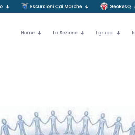
no
Escursioni Cai Marche
GeoResQ
Home
La Sezione
I gruppi
I