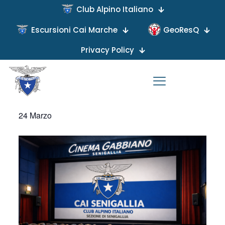
Club Alpino Italiano
« Tutti gli Eventi
Escursioni Cai Marche
GeoResQ
Questo evento è passato.
Privacy Policy
Cinema in Vetta: HERMANN
BUHL-OLTRE OGNI CIMA
24 Marzo