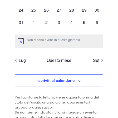
eventi,
eventi,
eventi,
eventi,
eventi,
eventi,
eventi,
0
0
0
0
0
0
0
24
25
26
27
28
29
30
eventi,
eventi,
eventi,
eventi,
eventi,
eventi,
eventi,
0
0
0
0
0
0
0
31
1
2
3
4
5
6
eventi,
eventi,
eventi,
eventi,
eventi,
eventi,
eventi,
Non ci sono eventi in questa giornata.
Lug
Questo mese
Set
Iscriviti al calendario
Per facilitarne la lettura, viene aggiunta prima del
titolo dell’uscita una sigla che rappresenta il
gruppo organizzativo.
Se non viene indicato nulla, si intende un evento
organizzato dall’intera sezione e, salvo diversa