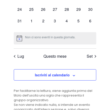
eventi,
eventi,
eventi,
eventi,
eventi,
eventi,
eventi,
0
0
0
0
0
0
0
24
25
26
27
28
29
30
eventi,
eventi,
eventi,
eventi,
eventi,
eventi,
eventi,
0
0
0
0
0
0
0
31
1
2
3
4
5
6
eventi,
eventi,
eventi,
eventi,
eventi,
eventi,
eventi,
Non ci sono eventi in questa giornata.
Lug
Questo mese
Set
Iscriviti al calendario
Per facilitarne la lettura, viene aggiunta prima del
titolo dell’uscita una sigla che rappresenta il
gruppo organizzativo.
Se non viene indicato nulla, si intende un evento
organizzato dall’intera sezione e, salvo diversa