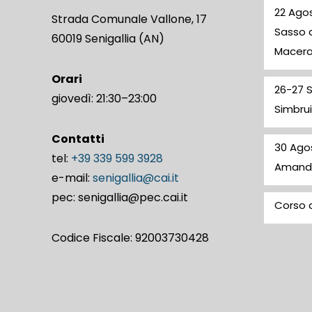
22 Agos
Strada Comunale Vallone, 17
Sasso d
60019 Senigallia (AN)
Macer
Orari
26-27 
giovedì: 21:30–23:00
Simbrui
Contatti
30 Ago
tel:
+39 339 599 3928
Amand
e-mail:
senigallia@cai.it
pec: senigallia@pec.cai.it
Corso d
Codice Fiscale: 92003730428