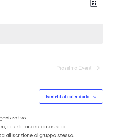
Viste
Evento
Lista
Viste
Navigaz
Navigazi
Prossimo
Eventi
Iscriviti al calendario
rganizzativo.
one, aperto anche ai non soci.
 all’iscrizione al gruppo stesso.