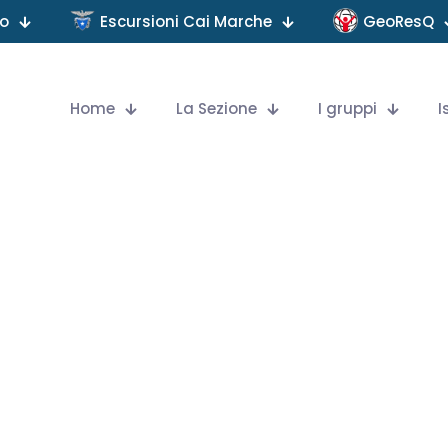
no
Escursioni Cai Marche
GeoResQ
Home
La Sezione
I gruppi
I