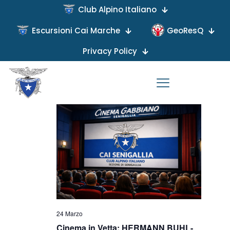
Club Alpino Italiano
Escursioni Cai Marche
GeoResQ
Privacy Policy
Viste
Evento
24/03/2026
Giorno
Viste
Naviga
Seleziona
Navigaz
Giornata intera
la
data.
24 Marzo
Cinema in Vetta: HERMANN BUHL-