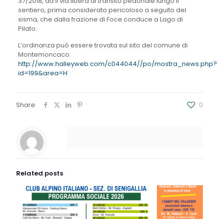
37/2018, da il via libera al transito pedonale lungo il
sentiero, prima considerato pericoloso a seguito del
sisma, che dalla frazione di Foce conduce a Lago di
Pilato.
L’ordinanza può essere trovata sul sito del comune di
Montemoncaco:
http://www.halleyweb.com/c044044//po/mostra_news.php?
id=199&area=H
Share
0
Related posts