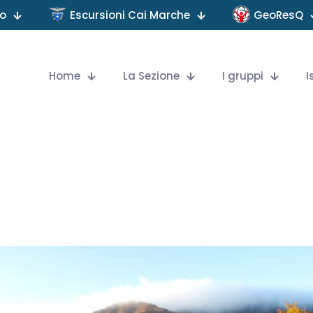
no
Escursioni Cai Marche
GeoResQ
Home
La Sezione
I gruppi
I