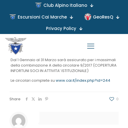
Club Alpino Italiano
Escursioni Cai Marche
GeoResQ
Published by
on
Privacy Policy
La novità del 2019 prevede l’estensione della copertura al
31 Marzo anche per il massimale integrativo.
Si ricorda che per il 2018, chiunque avesse chiesto il
massimale integrativo, sarà coperto fino al 31 Dicembre.
Dal 1 Gennaio al 31 Marzo sarà assicurato per i massimali
della combinazione A della circolare 9/2017 (
COPERTURA
INFORTUNI SOCI IN ATTIVITA’ ISTITUZIONALE
)
Le circolari complete su
www.cai.it/index.php?id=244
Share
0