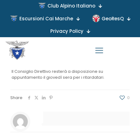
Club Alpino Italiano
Escursioni Cai Marche
GeoResQ
Published by
on
Privacy Policy
Si informano i soci che dal 31 Marzo u.s. le coperture
assicurativi comprese nel bollino 2017 sono decadute,
pertanto chi non ha rinnovato non è coperto da
assciurazione e non potrà partecipare alle attività sociali
a meno di contrarre l’assicurazione come non socio.
Il Consiglio Direttivo resterà a disposizione su
appuntamento il giovedì sera per i ritardatari.
Share
0