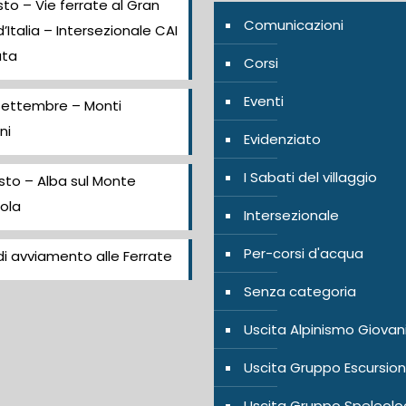
to – Vie ferrate al Gran
Comunicazioni
’Italia – Intersezionale CAI
ata
Corsi
Eventi
Settembre – Monti
ni
Evidenziato
I Sabati del villaggio
sto – Alba sul Monte
ola
Intersezionale
Per-corsi d'acqua
i avviamento alle Ferrate
Senza categoria
Uscita Alpinismo Giovan
Uscita Gruppo Escursion
Uscita Gruppo Speleolo