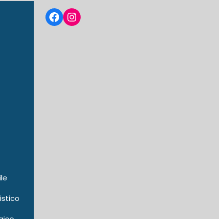
Facebook
Instagram
ile
istico
gico