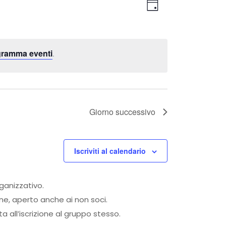
Viste
Evento
Giorno
Viste
Navigaz
Navigazi
ogramma eventi
.
Giorno successivo
Iscriviti al calendario
rganizzativo.
one, aperto anche ai non soci.
 all’iscrizione al gruppo stesso.