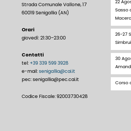
22 Agos
Strada Comunale Vallone, 17
Sasso d
60019 Senigallia (AN)
Macer
Orari
26-27 
giovedì: 21:30–23:00
Simbrui
Contatti
30 Ago
tel:
+39 339 599 3928
Amand
e-mail:
senigallia@cai.it
pec: senigallia@pec.cai.it
Corso d
Codice Fiscale: 92003730428