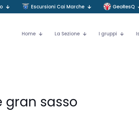
no
Escursioni Cai Marche
GeoResQ
Home
La Sezione
I gruppi
I
e gran sasso