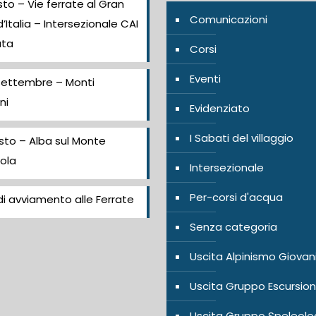
to – Vie ferrate al Gran
Comunicazioni
’Italia – Intersezionale CAI
ata
Corsi
Eventi
Settembre – Monti
ni
Evidenziato
I Sabati del villaggio
sto – Alba sul Monte
ola
Intersezionale
Per-corsi d'acqua
i avviamento alle Ferrate
Senza categoria
Uscita Alpinismo Giovan
Uscita Gruppo Escursion
Uscita Gruppo Speleolo