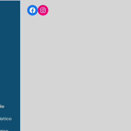
Facebook
Instagram
ile
istico
gico