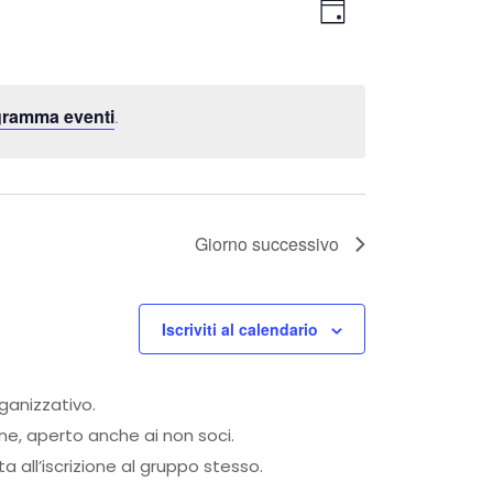
Viste
Evento
Giorno
Viste
Navigaz
Navigazi
ogramma eventi
.
Giorno successivo
Iscriviti al calendario
rganizzativo.
one, aperto anche ai non soci.
 all’iscrizione al gruppo stesso.