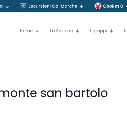
no
Escursioni Cai Marche
GeoResQ
Home
La Sezione
I gruppi
I
 monte san bartolo