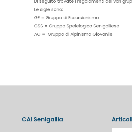
Di seguito trovate i regolamenti dei vari grup
Le sigle sono:
GE = Gruppo di Escursionismo
GSS = Gruppo Spelelogico Senigalliese
AG = Gruppo di Alpinismo Giovanile
CAI Senigallia
Articol