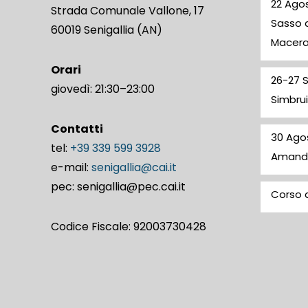
22 Agos
Strada Comunale Vallone, 17
Sasso d
60019 Senigallia (AN)
Macer
Orari
26-27 
giovedì: 21:30–23:00
Simbrui
Contatti
30 Ago
tel:
+39 339 599 3928
Amand
e-mail:
senigallia@cai.it
pec: senigallia@pec.cai.it
Corso d
Codice Fiscale: 92003730428