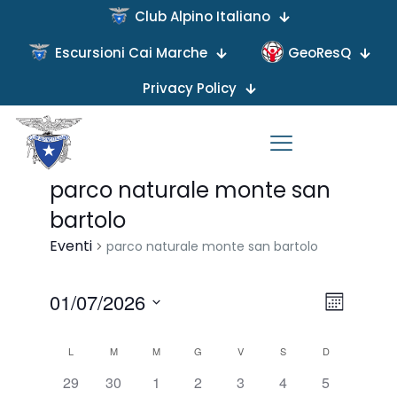
Club Alpino Italiano
Escursioni Cai Marche
GeoResQ
Privacy Policy
prossimi
Nessun risultato trovato per Vai ai
eventi in programma eventi
.
parco naturale monte san
bartolo
Eventi
parco naturale monte san bartolo
Viste
Evento
01/07/2026
Mese
Viste
Naviga
Seleziona
Navigaz
Calendario
L
M
M
G
V
S
D
la
data.
di
0
0
0
0
0
0
0
29
30
1
2
3
4
5