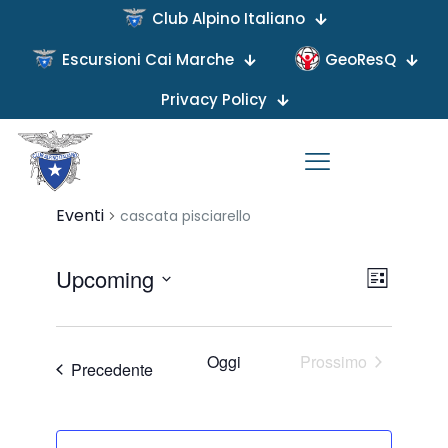
Club Alpino Italiano
Escursioni Cai Marche
GeoResQ
Privacy Policy
Non sono stati trovati risultati.
cascata pisciarello
Eventi
cascata pisciarello
Viste
Evento
Upcoming
Lista
Viste
Naviga
Seleziona
Navigaz
la
data.
Oggi
Prossimo
Eventi
Precedente
Eventi