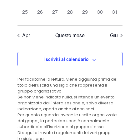
eventi,
eventi,
eventi,
eventi,
eventi,
eventi,
eventi,
0
0
0
0
0
0
0
25
26
27
28
29
30
31
eventi,
eventi,
eventi,
eventi,
eventi,
eventi,
eventi,
Apr
Questo mese
Giu
Iscriviti al calendario
Per facilitarne la lettura, viene aggiunta prima del
titolo dell’uscita una sigla che rappresenta il
gruppo organizzativo.
Se non viene indicato nulla, si intende un evento
organizzato dall’intera sezione e, salvo diversa
indicazione, aperto anche ai non soci.
Per quanto riguarda invece le uscite organizzate
dai gruppi, la partecipazione è normalmente
subordinata all’iscrizione al gruppo stesso.
Di seguito trovate i regolamenti dei vari gruppi.
Le sigle sono: