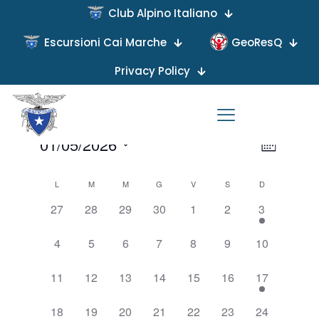
Club Alpino Italiano
Escursioni Cai Marche
GeoResQ
Privacy Policy
Uscite Sociali
Eventi
Uscite Sociali
Viste
Evento
01/05/2026
Mese
Viste
Naviga
Seleziona
Navigaz
Calendario
L
M
M
G
V
S
D
la
data.
di
0
0
0
0
0
0
1
27
28
29
30
1
2
3
eventi,
eventi,
eventi,
eventi,
eventi,
eventi,
evento,
Eventi
0
0
0
0
0
0
0
4
5
6
7
8
9
10
eventi,
eventi,
eventi,
eventi,
eventi,
eventi,
eventi,
0
0
0
0
0
0
1
11
12
13
14
15
16
17
eventi,
eventi,
eventi,
eventi,
eventi,
eventi,
evento,
0
0
0
0
0
0
0
18
19
20
21
22
23
24