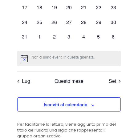
0
0
0
0
0
0
0
17
18
19
20
21
22
23
eventi,
eventi,
eventi,
eventi,
eventi,
eventi,
eventi,
0
0
0
0
0
0
0
24
25
26
27
28
29
30
eventi,
eventi,
eventi,
eventi,
eventi,
eventi,
eventi,
0
0
0
0
0
0
0
31
1
2
3
4
5
6
eventi,
eventi,
eventi,
eventi,
eventi,
eventi,
eventi,
Non ci sono eventi in questa giornata.
Lug
Questo mese
Set
Iscriviti al calendario
Per facilitarne la lettura, viene aggiunta prima del
titolo dell’uscita una sigla che rappresenta il
gruppo organizzativo.