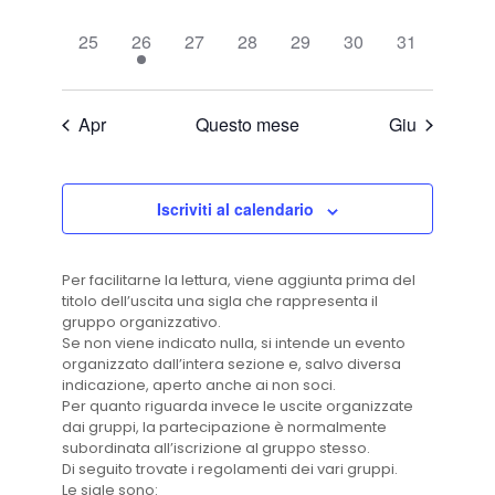
eventi,
eventi,
eventi,
eventi,
eventi,
eventi,
eventi,
0
1
0
0
0
0
0
25
26
27
28
29
30
31
eventi,
evento,
eventi,
eventi,
eventi,
eventi,
eventi,
Apr
Questo mese
Giu
Iscriviti al calendario
Per facilitarne la lettura, viene aggiunta prima del
titolo dell’uscita una sigla che rappresenta il
gruppo organizzativo.
Se non viene indicato nulla, si intende un evento
organizzato dall’intera sezione e, salvo diversa
indicazione, aperto anche ai non soci.
Per quanto riguarda invece le uscite organizzate
dai gruppi, la partecipazione è normalmente
subordinata all’iscrizione al gruppo stesso.
Di seguito trovate i regolamenti dei vari gruppi.
Le sigle sono: