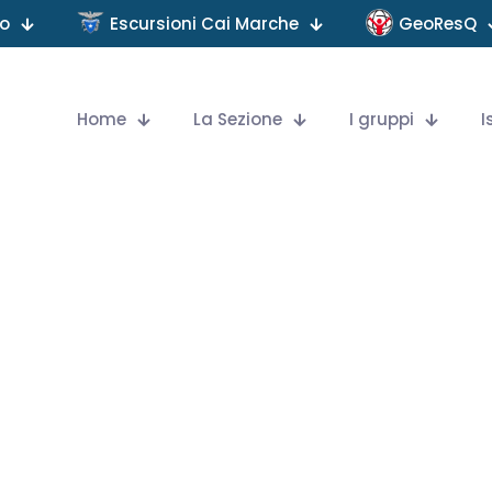
no
Escursioni Cai Marche
GeoResQ
Home
La Sezione
I gruppi
I