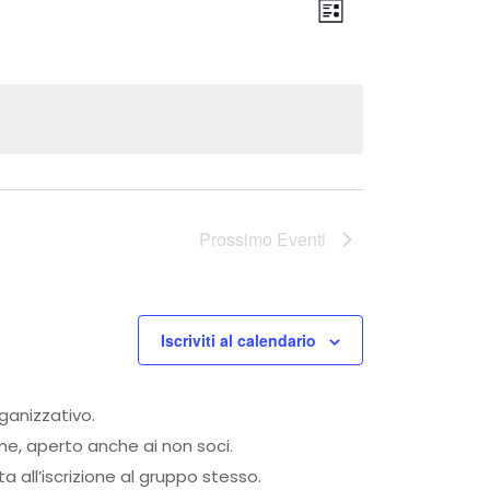
Viste
Evento
Lista
Viste
Navigaz
Navigazi
Prossimo
Eventi
Iscriviti al calendario
rganizzativo.
one, aperto anche ai non soci.
 all’iscrizione al gruppo stesso.