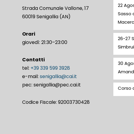
22 Agos
Strada Comunale Vallone, 17
Sasso d
60019 Senigallia (AN)
Macer
Orari
26-27 
giovedì: 21:30–23:00
Simbrui
Contatti
30 Ago
tel:
+39 339 599 3928
Amand
e-mail:
senigallia@cai.it
pec: senigallia@pec.cai.it
Corso d
Codice Fiscale: 92003730428