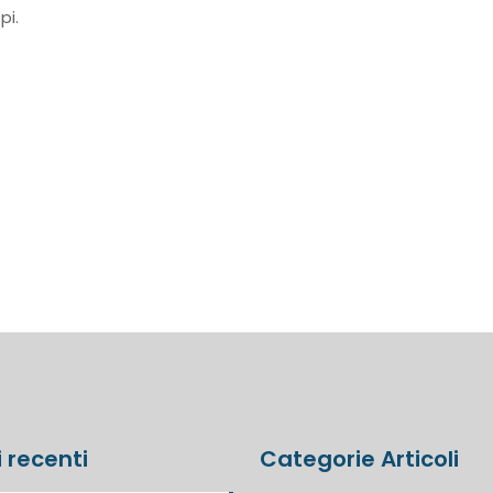
pi.
i recenti
Categorie Articoli