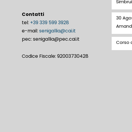
Simbrui
Contatti
30 Ago
tel:
+39 339 599 3928
Amand
e-mail:
senigallia@cai.it
pec: senigallia@pec.cai.it
Corso d
Codice Fiscale: 92003730428