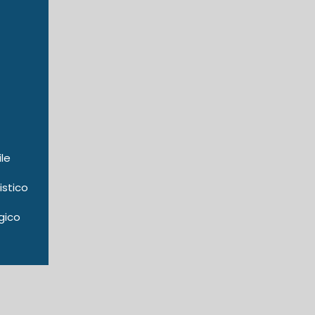
ile
istico
gico