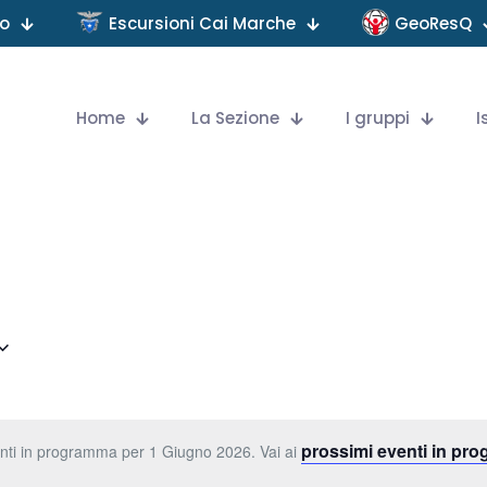
no
Escursioni Cai Marche
GeoResQ
Home
La Sezione
I gruppi
I
prossimi eventi in pr
ti in programma per 1 Giugno 2026. Vai ai