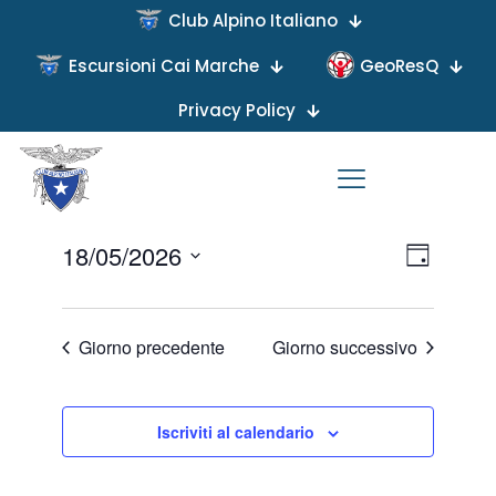
Club Alpino Italiano
Escursioni Cai Marche
GeoResQ
Privacy Policy
Nessun eventi in programma per 18 Maggio 2026.
prossimi eventi in programma
Vai ai
eventi
.
Viste
Evento
18/05/2026
Giorno
Viste
Naviga
Seleziona
Navigaz
la
data.
Giorno precedente
Giorno successivo
Iscriviti al calendario