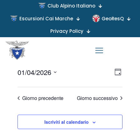
Club Alpino Italiano
Escursioni Cai Marche
GeoResQ
Privacy Policy
Nessun eventi in programma per 1 Aprile 2026. Vai
prossimi eventi in programma
ai
eventi
.
Viste
Evento
01/04/2026
Giorno
Viste
Naviga
Seleziona
Navigaz
la
data.
Giorno precedente
Giorno successivo
Iscriviti al calendario