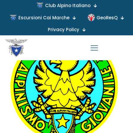
Club Alpino Italiano
Escursioni Cai Marche
GeoResQ
Published by
on
Privacy Policy