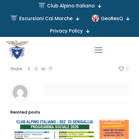
Club Alpino Italiano
Escursioni Cai Marche
GeoResQ
Published by
on
Privacy Policy
A causa di impegni lavorativi degli accompagnatori,
l’uscita prevista per il 22 Luglio p.v. alle Cascate della
Volpara è annullata.
Share
0
Related posts