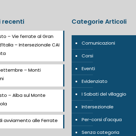
i recenti
Categorie Articoli
to – Vie ferrate al Gran
Comunicazioni
’Italia – Intersezionale CAI
ata
Corsi
Eventi
Settembre – Monti
ni
Evidenziato
I Sabati del villaggio
sto – Alba sul Monte
ola
Intersezionale
Per-corsi d'acqua
i avviamento alle Ferrate
Senza categoria