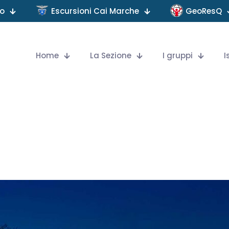
no
Escursioni Cai Marche
GeoResQ
Home
La Sezione
I gruppi
I