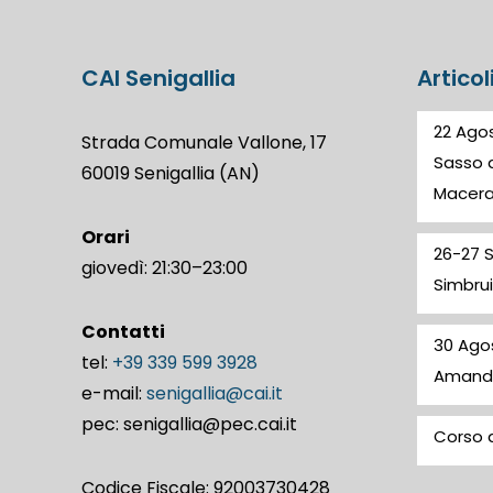
CAI Senigallia
Articol
22 Agos
Strada Comunale Vallone, 17
Sasso d
60019 Senigallia (AN)
Macer
Orari
26-27 
giovedì: 21:30–23:00
Simbrui
Contatti
30 Ago
tel:
+39 339 599 3928
Amand
e-mail:
senigallia@cai.it
pec: senigallia@pec.cai.it
Corso d
Codice Fiscale: 92003730428