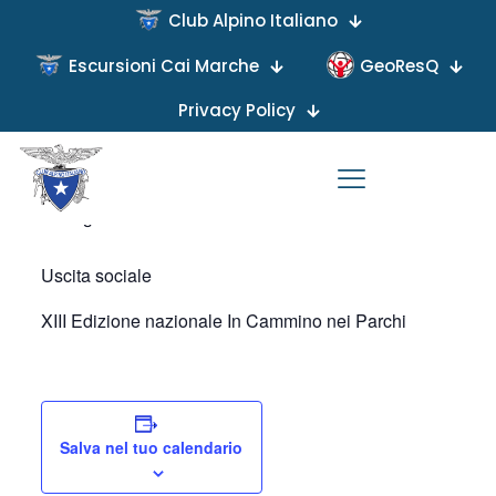
Club Alpino Italiano
« Tutti gli Eventi
Escursioni Cai Marche
GeoResQ
Questo evento è passato.
Privacy Policy
Monte Tre Pizzi (E)
8 Giugno 2025
Uscita sociale
XIII Edizione nazionale In Cammino nei Parchi
Salva nel tuo calendario