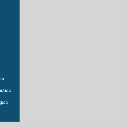
ile
istico
gico