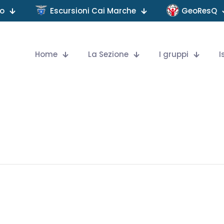
no
Escursioni Cai Marche
GeoResQ
Home
La Sezione
I gruppi
I