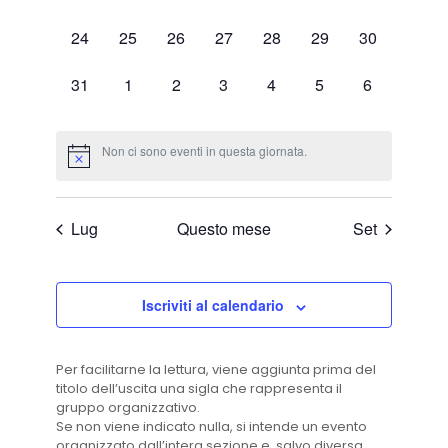
eventi,
eventi,
eventi,
eventi,
eventi,
eventi,
eventi,
0
0
0
0
0
0
0
24
25
26
27
28
29
30
eventi,
eventi,
eventi,
eventi,
eventi,
eventi,
eventi,
0
0
0
0
0
0
0
31
1
2
3
4
5
6
eventi,
eventi,
eventi,
eventi,
eventi,
eventi,
eventi,
Non ci sono eventi in questa giornata.
Lug
Questo mese
Set
Iscriviti al calendario
Per facilitarne la lettura, viene aggiunta prima del
titolo dell’uscita una sigla che rappresenta il
gruppo organizzativo.
Se non viene indicato nulla, si intende un evento
organizzato dall’intera sezione e, salvo diversa