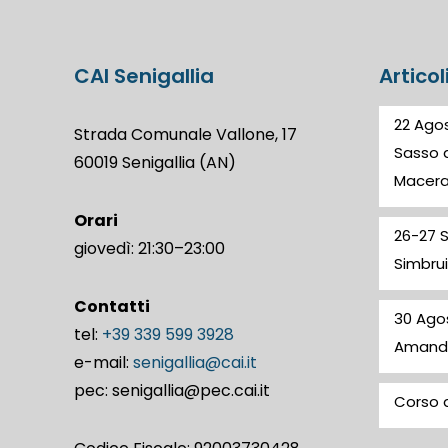
CAI Senigallia
Articol
22 Agos
Strada Comunale Vallone, 17
Sasso d
60019 Senigallia (AN)
Macer
Orari
26-27 
giovedì: 21:30–23:00
Simbrui
Contatti
30 Ago
tel:
+39 339 599 3928
Amand
e-mail:
senigallia@cai.it
pec: senigallia@pec.cai.it
Corso d