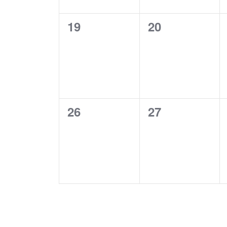
0
0
19
20
eventi,
eventi,
0
0
26
27
eventi,
eventi,