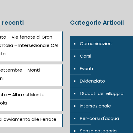
i recenti
Categorie Articoli
to – Vie ferrate al Gran
Comunicazioni
’Italia – Intersezionale CAI
ata
Corsi
Eventi
Settembre – Monti
ni
Evidenziato
I Sabati del villaggio
sto – Alba sul Monte
ola
Intersezionale
Per-corsi d'acqua
i avviamento alle Ferrate
Senza categoria