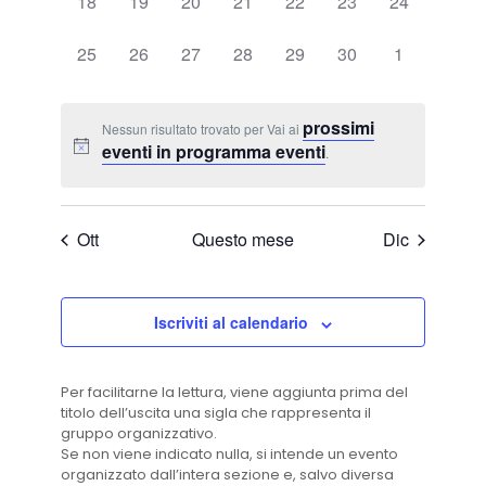
0
0
0
0
0
0
0
18
19
20
21
22
23
24
eventi,
eventi,
eventi,
eventi,
eventi,
eventi,
eventi,
0
0
0
0
0
0
0
25
26
27
28
29
30
1
eventi,
eventi,
eventi,
eventi,
eventi,
eventi,
eventi,
prossimi
Nessun risultato trovato per Vai ai
eventi in programma eventi
.
Ott
Questo mese
Dic
Iscriviti al calendario
Per facilitarne la lettura, viene aggiunta prima del
titolo dell’uscita una sigla che rappresenta il
gruppo organizzativo.
Se non viene indicato nulla, si intende un evento
organizzato dall’intera sezione e, salvo diversa