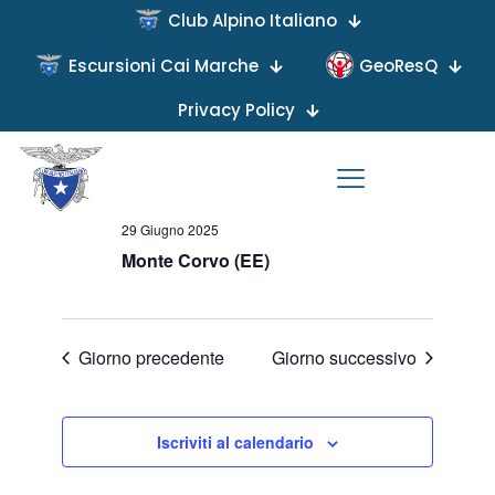
Club Alpino Italiano
Escursioni Cai Marche
GeoResQ
Privacy Policy
Viste
Evento
29/06/2025
Giorno
Viste
Naviga
Seleziona
Navigaz
Giornata intera
la
data.
29 Giugno 2025
Monte Corvo (EE)
Giorno precedente
Giorno successivo
Iscriviti al calendario