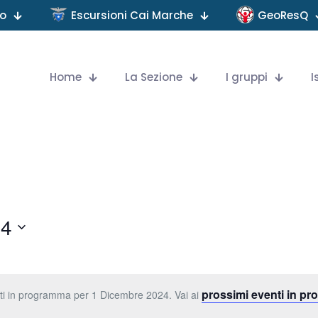
no
Escursioni Cai Marche
GeoResQ
Home
La Sezione
I gruppi
I
24
prossimi eventi in p
i in programma per 1 Dicembre 2024. Vai ai