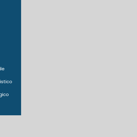
ile
istico
gico